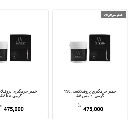
عدم موجودی
خمیر جرمگیری پروفیلاکسی 150
گرمی آدامس AV
گرمی نعنا AV
475,000
475,000