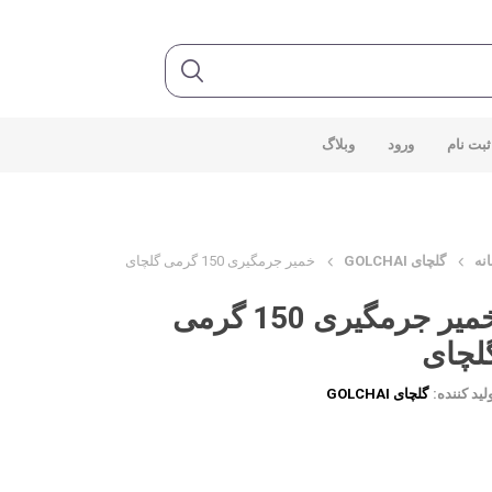
ثبت نام
ورود
وبلاگ
نه
گلچای GOLCHAI
خمیر جرمگیری 150 گرمی گلچای
خمیر جرمگیری 150 گرمی
لچای
لید کننده:
گلچای GOLCHAI