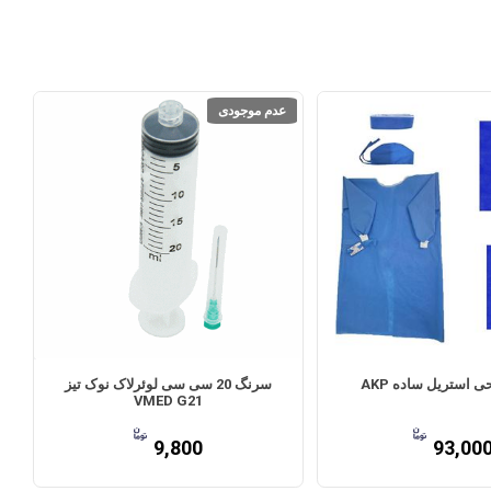
عدم موجودی
استریل ساده AKP
سرنگ 20 سی سی لوئرلاک نوک تیز
VMED G21
9,800
93,00