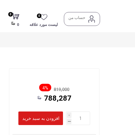
0
0
حساب من
لیست مورد علاقه
0
4%
819,000
788,287
i
h