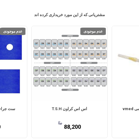
مشتریانی که از این مورد خریداری کرده اند
عدم موجودی
عدم موجودی
اس اس کراون T.S.H
ست جراحی 
0
88,200