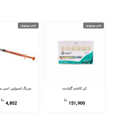
عدم موجودی
عدم موجودی
کن کاغذی گاپادنت
سرنگ انسولین 1سی سی vmed
4,802
151,900