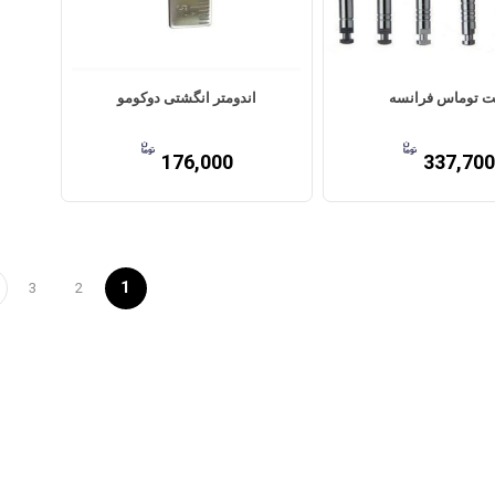
ت توماس فرانسه
اندومتر انگشتی دوکومو
176,000
337,700
1
3
2
ب