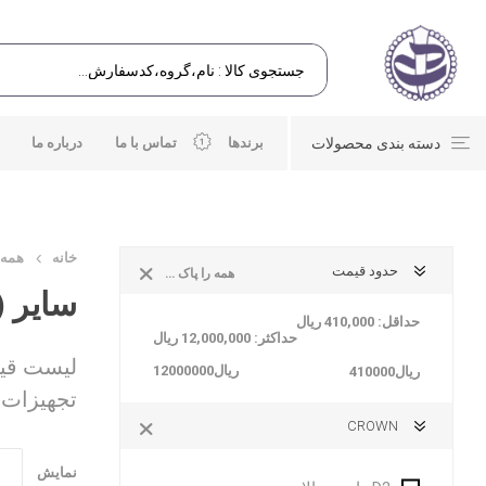
دسته بندی محصولات
برندها
تماس با ما
درباره ما
خانه
همه 
حدود قیمت
همه را پاک کن
سایر (ل
حداقل:
410,000 ریال
حداکثر:
12,000,000 ریال
لیست قیمت
ريال12000000
ريال410000
تجهیزات 
CROWN
نمایش