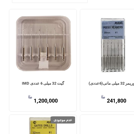
3 میلی مانی(6عددی)
گیت 32 میلی 6 عددی IMD
1,200,000
241,800
عدم موجودی