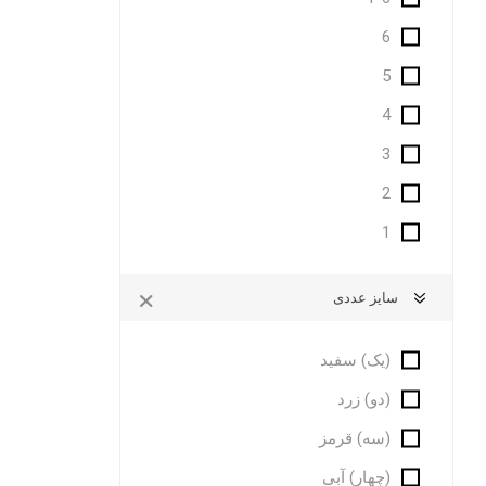
6
5
4
3
2
1
سایز عددی
(یک) سفید
(دو) زرد
(سه) قرمز
(چهار) آبی