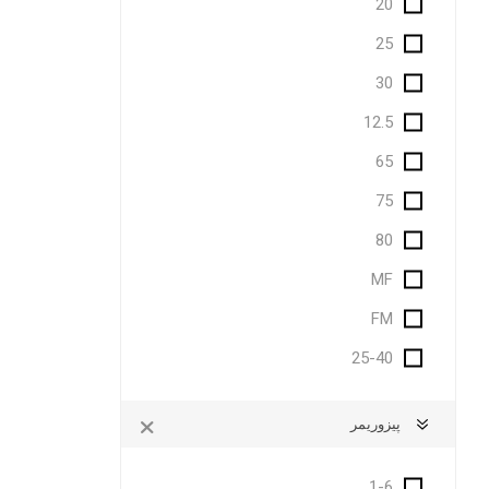
20
25
30
12.5
65
75
80
MF
FM
25-40
پیزوریمر
1-6