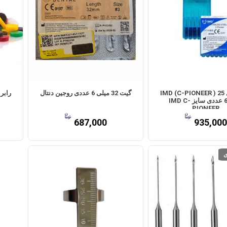
سی فایل IMD (C-PIONEER ) 25
گیت 32 میلی 6 عددی روجین دنتال
میلی 6 عددی سایز IMD C-
PIONEER
687,000
935,000
ی