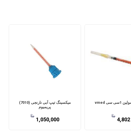
 سی vmed
میکسینگ تیپ آبی نارنجی (7010)
پریمیوم
1,050,000
4,802