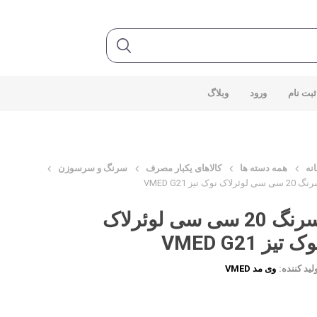
ثبت نام
ورود
وبلاگ
نه
همه دسته ها
کالاهای یکبار مصرف
سرنگ و سرسوزن
سی سی لوئرلاک نوک تیز VMED G21
سرنگ 20 سی سی لوئرلاک
ک تیز VMED G21
لید کننده:
وی مد VMED