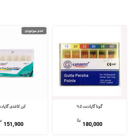
عدم موجودی
گوتا گاپادنت 2%
کن کاغذی گاپاد
151,900
180,000