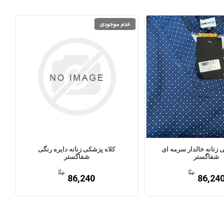
عدم موجودی
 زنانه خالدار سرمه ای
کلاه پزشکی زنانه دایره رنگی
شفاگستر
شفاگستر
86,240
86,24