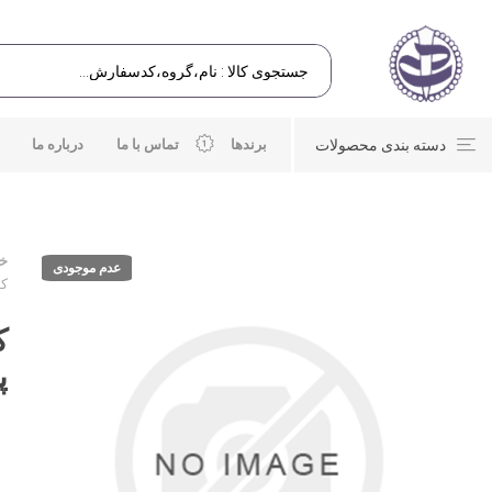
دسته بندی محصولات
برندها
تماس با ما
درباره ما
خا
عدم موجودی
کل
ک
پ