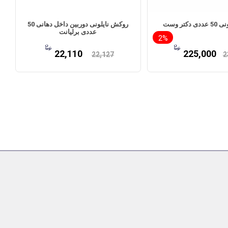
دکتر وست
روکش نایلونی دوربین داخل دهانی 50
عددی برلیانت
2%
22,110
225,000
22,127
2