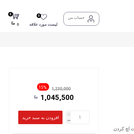
0
0
حساب من
لیست مورد علاقه
0
15%
1,230,000
1,045,500
i
h
 جهت اچ کردن