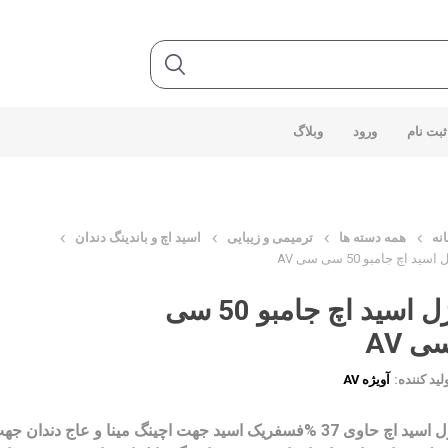
ثبت نام
ورود
وبلاگ
نه
همه دسته ها
ترمیمی و زیبایی
اسید اچ و باندینگ دندان
اسید اچ جامبو 50 سی سی AV
ژل اسید اچ جامبو 50 سی
ی AV
لید کننده:
آویژه AV
ژل اسید اچ حاوی 37 %فسفریک اسید جهت اچینگ مینا و عاج دندان