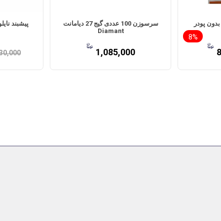
دون پودر
سرسوزن 100 عددی گیج 27 دیامانت
پیشبند نایلونی 50 عددی 
Diamant
8%
1,085,000
30,000