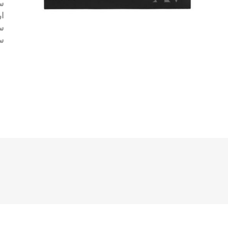
سط
ا
س
سرنگ ۰