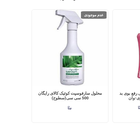
عدم موجودی
نشویه 330 میلی رفع بوی بد
محلول سارفوسپت کوئیک کالای رایگان
وی-وان
500 سی سی(سطوح)