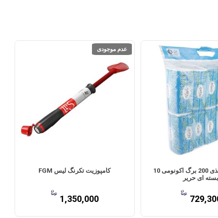
عدم موجودی
دستمال کاغذی 200 برگ اکونومی 10
کامپوزیت تکرنگ لیس FGM
سته ای حریر
1,350,000
729,30