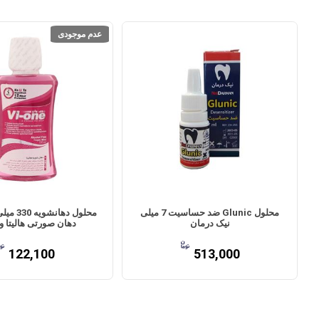
عدم موجودی
محلول Glunic ضد حساسیت 7 میلی
محلول دها
نیک درمان
دهان صورتی هالیتا 
122,100
513,000