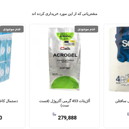
مشتریانی که از این مورد خریداری کرده اند
عدم موجودی
عدم موجودی
آلژینات 453 گرمی آکروژل (فست
ست)
ب
0
279,888