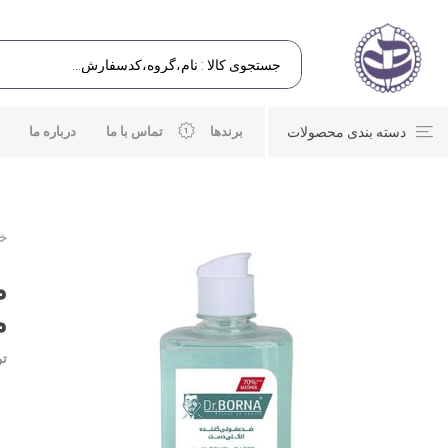
دسته بندی محصولات
برندها
تماس با ما
درباره ما
خا
م
م
تو