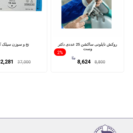
روکش نایلونی ساکشن 25 عددی دکتر
نخ و سوزن سیلک ک
وست
2%
32,281
8,624
37,000
8,800