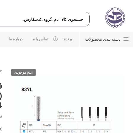
دسته بندی محصولات
برندها
تماس با ما
درباره ما
خا
عدم موجودی
)
4
تو
کد: 25