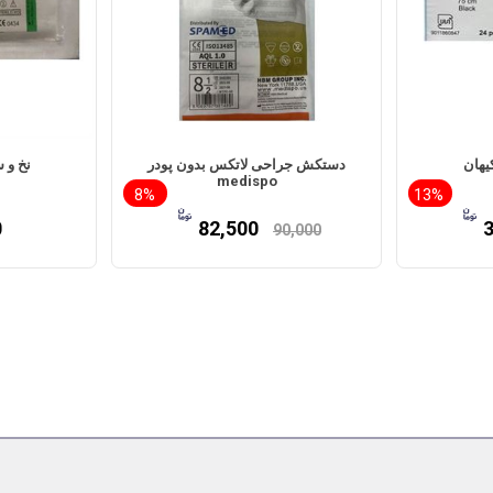
یهان
دستکش جراحی لاتکس بدون پودر
نخ و 
medispo
8%
13%
0
82,500
90,000