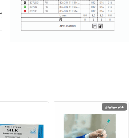
س
عدم موجودی