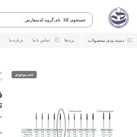
دسته بندی محصولات
برندها
تماس با ما
درباره ما
خا
عدم موجودی
فر
ف
ت
تو