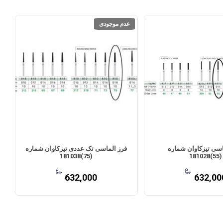
عدم موجودی
اسی تیزکاوان شماره
فرز الماسی تک عددی تیزکاوان شماره
(75)181038
(55)181028
632,000
632,00