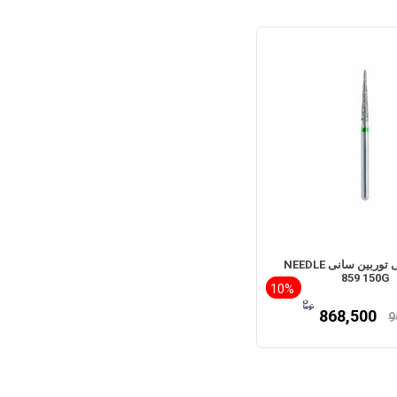
فرز الماسی توربین سانی NEEDLE
859 150G
10%
868,500
9