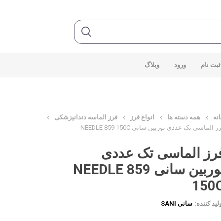
ثبت نام
ورود
وبلاگ
نه
همه دسته ها
انواع فرز
فرز الماسه دندانپزشکی
ز الماسی تک عددی توربین سانی NEEDLE 859 150C
رز الماسی تک عددی
توربین سانی NEEDLE 859
150
لید کننده:
سانی SANI