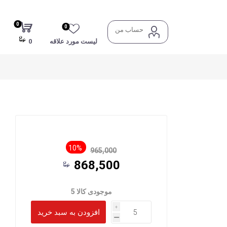
0
0
حساب من
لیست مورد علاقه
0
10%
965,000
868,500
موجودی کالا 5
i
h