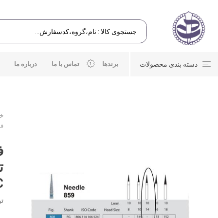
دسته بندی محصولات
برندها
تماس با ما
درباره ما
خا
فر
ف
C
تو