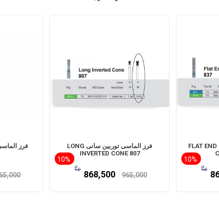
فرز الماسی توربین سانی FLAT END
فرز الماسی توربین سانی LONG
INVERTED CONE 807
C
10%
10%
868,500
8
65,000
965,000