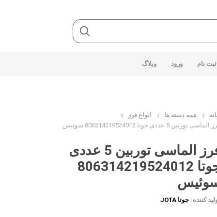
ثبت نام
ورود
وبلاگ
نه
همه دسته ها
انواع فرز
الماسی توربین 5 عددی جوتا 806314219524012 سوئیس
فرز الماسی توربین 5 عددی
جوتا 806314219524012
وئیس
لید کننده:
جوتا JOTA