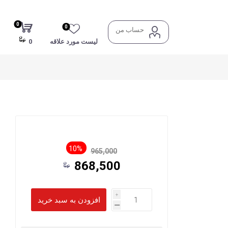
0
0
حساب من
لیست مورد علاقه
0
10%
965,000
868,500
i
h