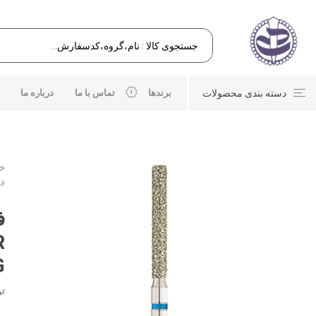
دسته بندی محصولات
برندها
تماس با ما
درباره ما
خا
فرز
ف
R
G
تو