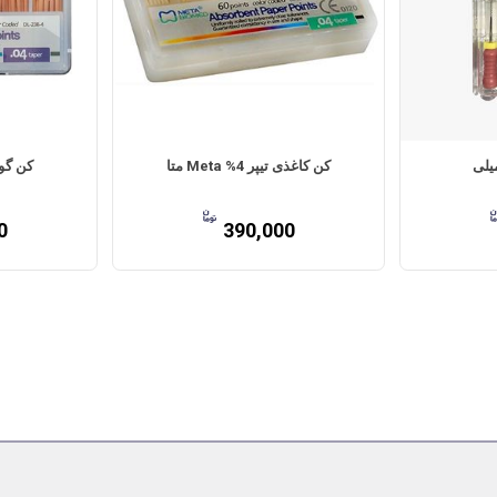
کن کاغذی تیپر 4% Meta متا
کن گوتا Meta چه
0
390,000