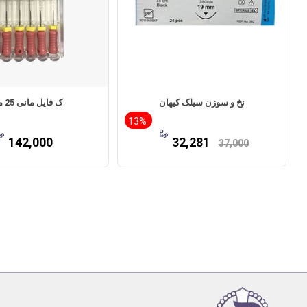
نخ و سوزن سیلک کیهان
ک فایل مانی 25 میلی
13%
142,000
32,281
37,000