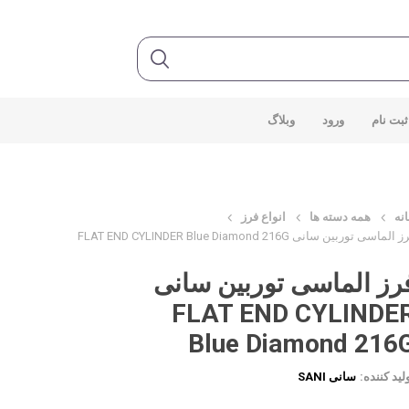
ثبت نام
ورود
وبلاگ
نه
همه دسته ها
انواع فرز
 الماسی توربین سانی FLAT END CYLINDER Blue Diamond 216G
رز الماسی توربین سانی
FLAT END CYLINDE
Blue Diamond 216
لید کننده:
سانی SANI