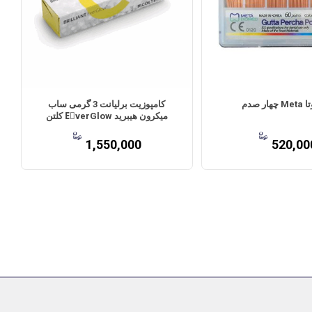
ار صدم
کامپوزیت برلیانت 3 گرمی ساب
میکرون هیبرید EَverGlow کلتن
1,550,000
520,00