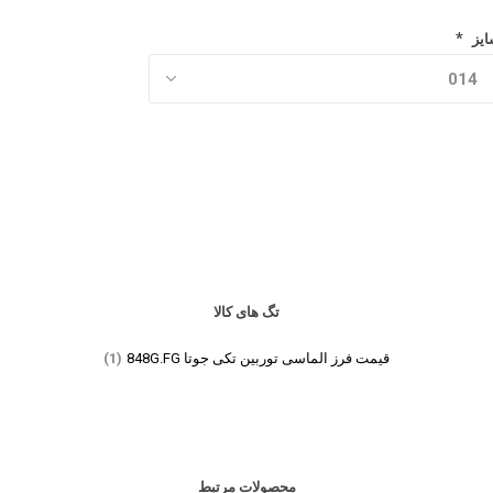
*
ایز
تگ های کالا
قیمت فرز الماسی توربین تکی جوتا 848G.FG
(1)
محصولات مرتبط