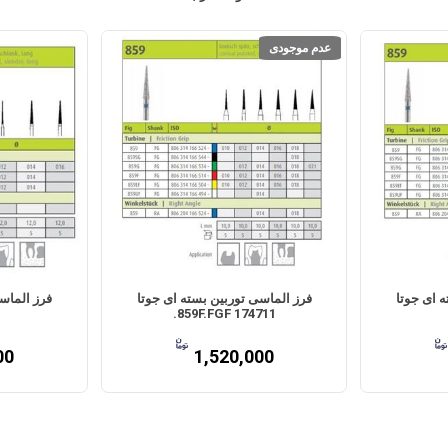
عدم موجودی
 ای جوتا
فرز الماسی توربین بسته ای جوتا
فرز الماس
174711 859F.FGF.
00
1,520,000