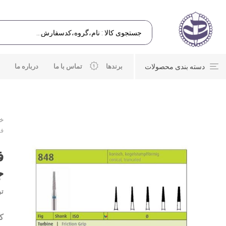
دسته بندی محصولات
برندها
تماس با ما
درباره ما
خا
فر
ف
جو
تو
کد: 76