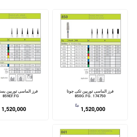
فرز الماسی توربین تکی جوتا
فرز الماسی توربین بسته
859EF.FG
850G.FG. 174750
1,520,000
1,520,000