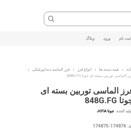
ثبت نام
ورود
وبلاگ
نه
همه دسته ها
انواع فرز
فرز الماسه دندانپزشکی
ز الماسی توربین بسته ای جوتا 848G.FG
رز الماسی توربین بسته ای
تا 848G.FG
لید کننده:
جوتا JOTA
1748-174875