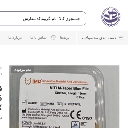
دسته بندی محصولات
برندها
تماس با ما
درباره ما
خا
عدم موجودی
فای
ف
X
تو