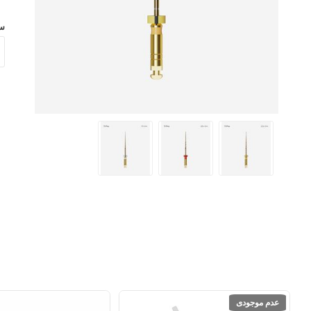
س
عدم موجودی