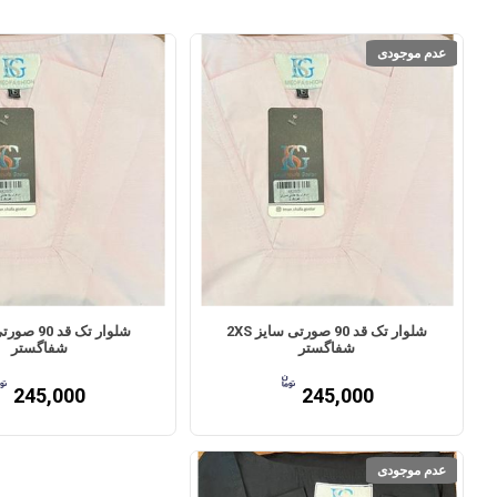
عدم موجودی
شلوار تک قد 90 صورتی سایز 2XS
شفاگستر
شفاگستر
245,000
245,000
عدم موجودی