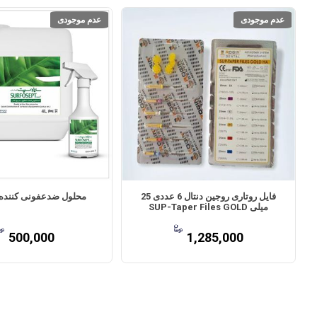
عدم موجودی
عدم موجودی
فایل روتاری روجین دنتال 6 عددی 25
محلول ضدعفونی کننده
میلی SUP-Taper Files GOLD
500,000
1,285,000