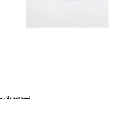
قیمت ست باکال تیوپ 4 عددی ام بی تی 0.022- اوپال یکبار