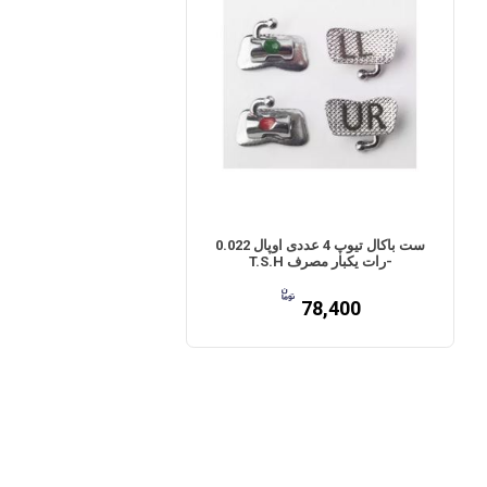
ست باکال تیوپ 4 عددی اوپال 0.022
-رات یکبار مصرف T.S.H
78,400