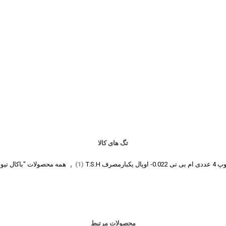
تگ های کالا
,
مصرف T.S.H
(1)
همه محصولات "باکال تیو
محصولات مرتبط