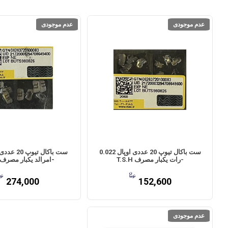
عدم موجودی
عدم موجودی
ست باکال تیوپ 20 عددی اوپال 0.022
-رات یکبار مصرف T.S.H
-امرالد یکبار مصرف T.S.H
274,000
152,600
عدم موجودی