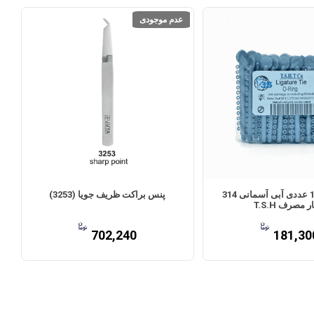
عدم موجودی
اورینگ 1000 عددی آبی آسمانی 314
پنس براکت ظریف جویا (3253)
ر مصرف T.S.H
702,240
181,30