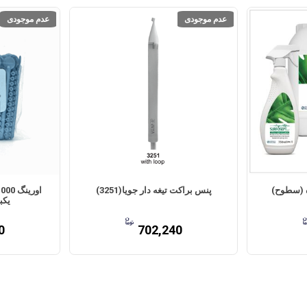
عدم موجودی
عدم موجودی
 (سطوح)
پنس براکت تیغه دار جویا(3251)
یکبا
0
702,240