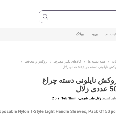
ثبت نام
ورود
وبلاگ
نه
همه دسته ها
کالاهای یکبار مصرف
روکش و محافظ
کش نایلونی دسته چراغ 50 عددی زلال
وکش نایلونی دسته چراغ
عددی زلال
لید کننده:
زلال طب شیمی-Zolal Teb Shimi
sposable Nylon T-Style Light Handle Sleeves, Pack Of 50 pc