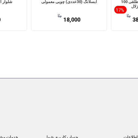
پیشبند نایلونی جعبه ای طلقی 100
آبسلانگ (30عددی) چوبی معمولی
شلوار ا
17%
0
18,000
3
اطلاعات
حساب کاربری شما
خدمات مش