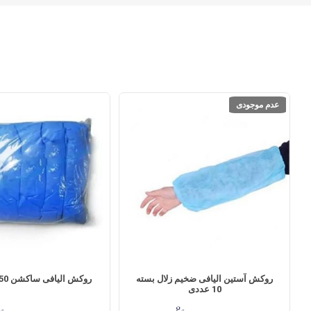
عدم موجودی
روکش آستین الیافی ضخیم زلال بسته
روکش الیافی ساکشن 50 عددی زلال
10 عددی