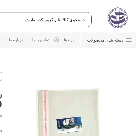
دسته بندی محصولات
برندها
تماس با ما
درباره ما
خا
رو
ر
50 
تو
s