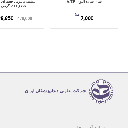
شان ساده آلتون A.T.P
عددی 700 گرمی زلال
88,850
7,000
470,000
شرکت تعاونی دندانپزشکان ایران
دریافت آخرین اخبار