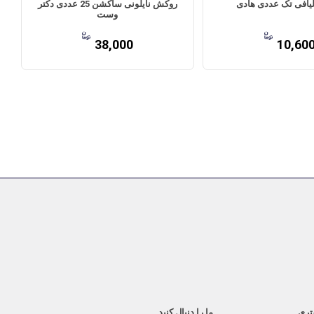
لیافی تک عددی هادی
روکش نایلونی ساکشن 25 عددی دکتر
وست
38,000
10,60
تری
ما را دنبال کنید