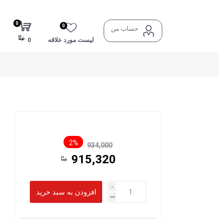
0
0
حساب من
لیست مورد علاقه
0
2%
934,000
915,320
i
h