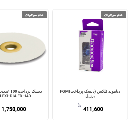
عدم موجودی
عدم موجودی
دیاموند فلکس (دیسک پرداخت)FGM
دیسک پرداخت
برزیل
FLEXI-DIA FD-14D
1,750,000
411,600