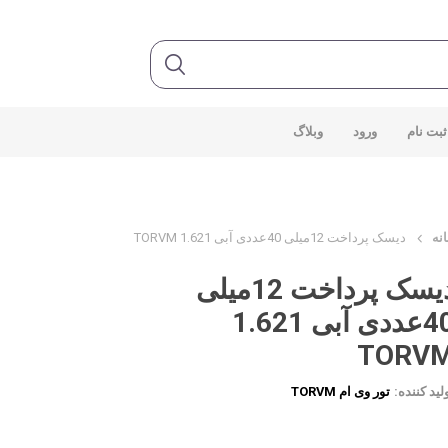
ثبت نام
ورود
وبلاگ
نه
دیسک پرداخت 12میلی 40عددی آبی 1.621 TORVM
دیسک پرداخت 12میلی
40عددی آبی 1.621
TORV
لید کننده:
تور وی ام TORVM