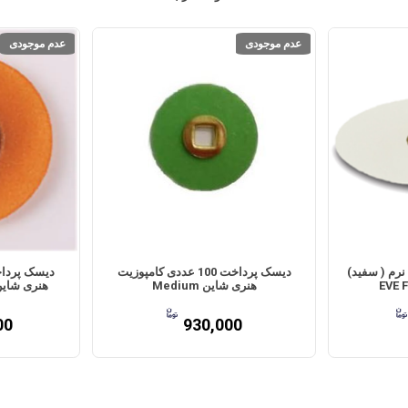
عدم موجودی
عدم موجودی
 100 عددی نرم ( سفید)
دیسک پرداخت 100 عددی کامپوزیت
EVE 
هنری شاین Medium
هنری شاین Super Fine+ما
00
930,000