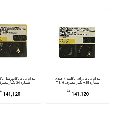
بند ام بی تی راف باکلیت 4 عددی
شماره 35+ یکبار مصرف T.S.H
شماره 34 یکبار مصرف T.S.H
141,120
141,120