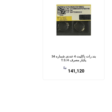
بند رات باکلیت 4 عددی شماره 34
یکبار مصرف T.S.H
141,120