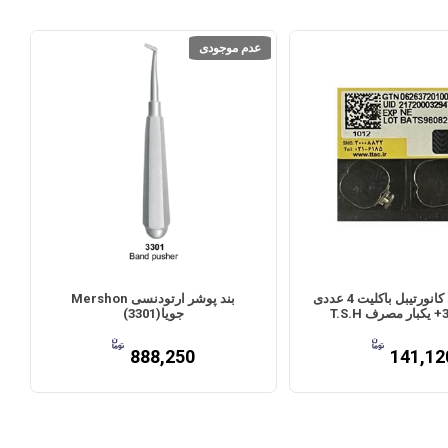
عدم موجودی
بند ام بی تی کانورتیبل باکلیت 4 عددی
بند پوشر ارتودنسی Mershon
جویا(3301)
888,250
141,12