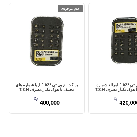
عدم موجودی
براکت ام بی تی 0.022 امرالد شماره
براکت ام بی تی 0.022 آریا شماره های
هوک یکبار مصرف T.S.H
مختلف با هوک یکبار مصرف T.S.H
400,000
420,00