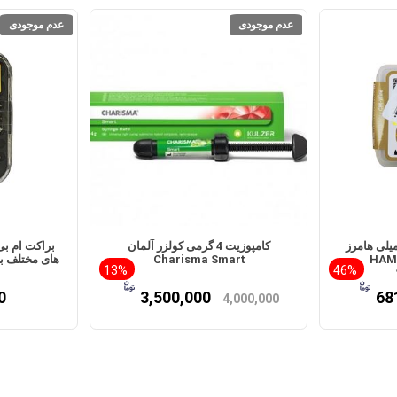
عدم موجودی
عدم موجودی
ل روتاری 6 عددی 25 میلی هامرز
کامپوزیت 4 گرمی کولزر آلمان
HAM
Charisma Smart
های مختلف با 
13%
46%
0
3,500,000
68
4,000,000