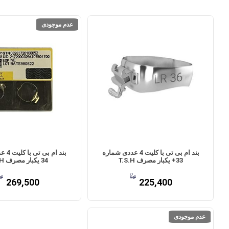
عدم موجودی
بند ام بی تی با کلیت 4 عددی شماره
بند ام 
33+ یکبار مصرف T.S.H
34 یکبار مصرف T.S.H
269,500
225,400
عدم موجودی