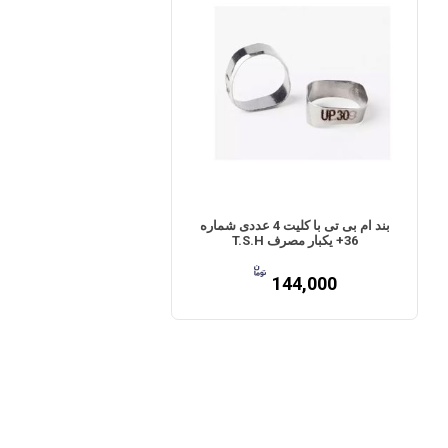
بند ام بی تی با کلیت 4 عددی شماره
36+ یکبار مصرف T.S.H
144,000