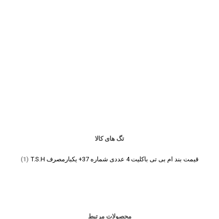
تگ های کالا
قیمت بند ام بی تی باکلیت 4 عددی شماره 37+ یکبارمصرف T.S.H
(1)
محصولات مرتبط