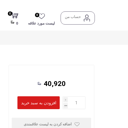
0
0
حساب من
لیست مورد علاقه
0
40,920
i
h
اضافه کردن به لیست علاقمندی