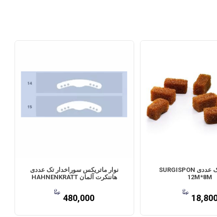
ژلتامپ تک عددی SURGISPON
نوار ماتریکس سوراخدار تک عددی
12M*8M
هاننکرت آلمان HAHNENKRATT
480,000
18,80