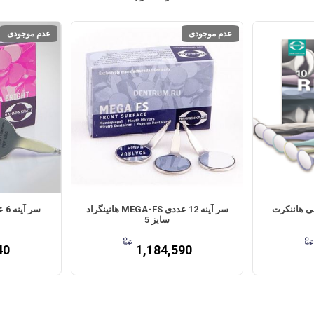
عدم موجودی
عدم موجودی
می هاننکرت
سر آینه 12 عددی MEGA-FS هانینگراد
سایز 5
40
1,184,590