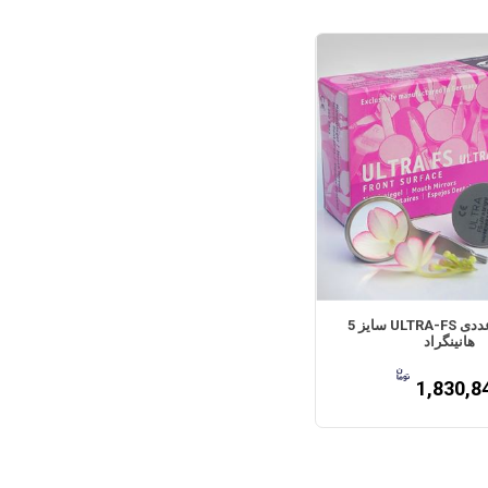
سر آینه 6 عددی ULTRA-FS سایز 5
هانینگراد
1,830,8