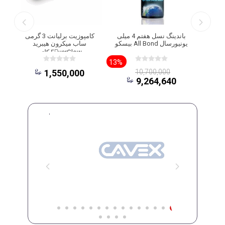
 لیتر
باندینگ نسل هفتم 4 میلی
کامپوزیت برلیانت 3 گرمی
قرمز)
یونیورسال All Bond بیسکو
ساب میکرون هیبرید
EَverGlow کلتن
13%
1,550,000
10,700,000
9,264,640