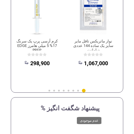
ی
نوار ماتریکس تافل مایر
کرم آرسی پرپ یک سرنگ
نو
سایز یک ساده 144 عددی
17% 5 میلی هامرز EDGE
دیامانت
PREP
298,900
1,067,000
پیشنهاد شگفت انگیز %