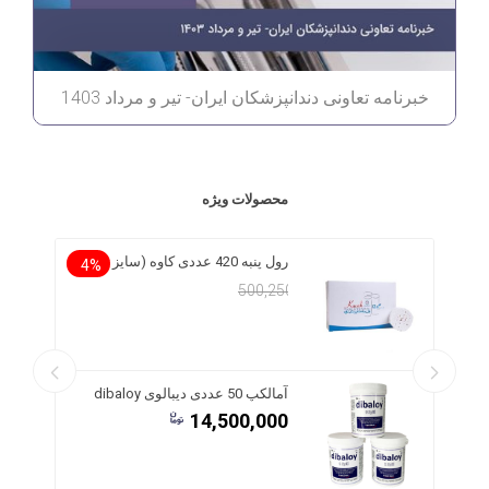
خبرنامه تعاونی دندانپزشکان ایران- تیر و مرداد 1403
محصولات ویژه
سیمان رزینی Duo-link یونیورسال 8
رول پنبه 420 عددی کاوه (سایز 2)
4%
478,500
500,250
13%
8,722,560
عدم مو
آمالکپ 50 عددی دیبالوی dibaloy
14,500,000